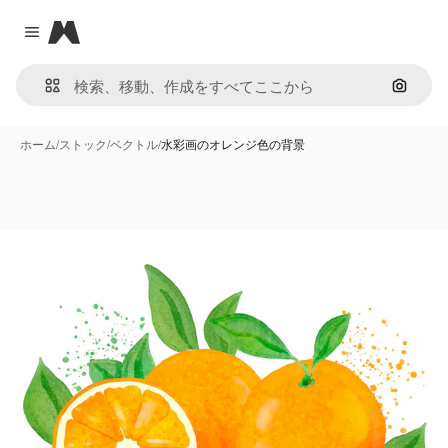
Magnific
Close menu
画像で
ホーム
/
ストック
/
ベクトル
/
水彩画のオレンジ色の背景