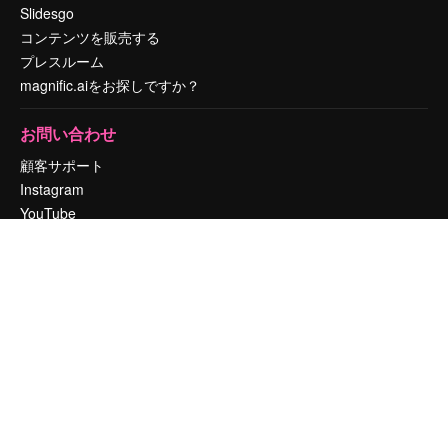
Slidesgo
コンテンツを販売する
プレスルーム
magnific.aiをお探しですか？
お問い合わせ
顧客サポート
Instagram
YouTube
LinkedIn
TikTok
Discord
X
Reddit
Copyright © 2010-
2026
Freepik Company S.L.U.
無断複写・転載を禁じま
す
.