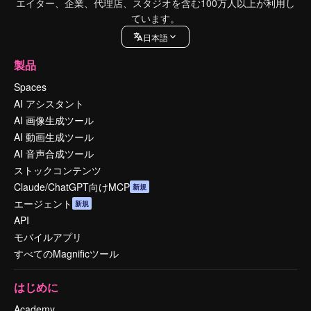
エイター、企業、代理店、スタジオを含む100万人以上が利用し
ています。
日本語
製品
Spaces
AI アシスタント
AI 画像生成ツール
AI 動画生成ツール
AI 音声合成ツール
ストックコンテンツ
Claude/ChatGPT向けMCP
新規
エージェント
新規
API
モバイルアプリ
すべてのMagnificツール
はじめに
Academy