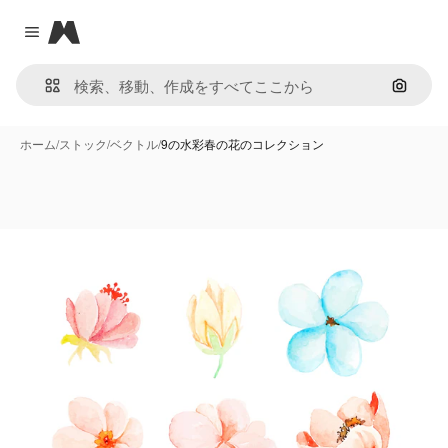
Magnific
Close menu
画像で
ホーム
/
ストック
/
ベクトル
/
9の水彩春の花のコレクション