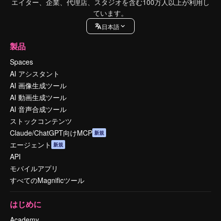
エイター、企業、代理店、スタジオを含む100万人以上が利用し
ています。
日本語
製品
Spaces
AI アシスタント
AI 画像生成ツール
AI 動画生成ツール
AI 音声合成ツール
ストックコンテンツ
Claude/ChatGPT向けMCP
新規
エージェント
新規
API
モバイルアプリ
すべてのMagnificツール
はじめに
Academy