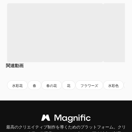
関連動画
Premium
Premium
AIによって生成されました。
水彩花
春
春の花
花
フラワーズ
水彩色
最高のクリエイティブ制作を導くためのプラットフォーム。クリ