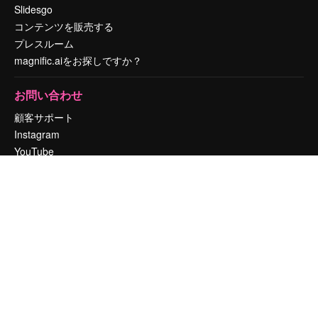
Slidesgo
コンテンツを販売する
プレスルーム
magnific.aiをお探しですか？
お問い合わせ
顧客サポート
Instagram
YouTube
LinkedIn
TikTok
Discord
X
Reddit
Copyright © 2010-
2026
Freepik Company S.L.U.
無断複写・転載を禁じま
す
.