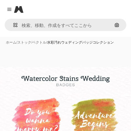
Magnific
Close menu
画像で
ホーム
/
ストック
/
ベクトル
/
水彩汚れウェディングバッジコレクション