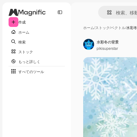
作成
ホーム
/
ストック
/
ベクトル
/
水彩
ホーム
検索
水彩冬の背景
pikisuperstar
ストック
もっと詳しく
すべてのツール