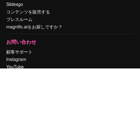
Slidesgo
コンテンツを販売する
プレスルーム
magnific.aiをお探しですか？
お問い合わせ
顧客サポート
Instagram
YouTube
LinkedIn
TikTok
Discord
X
Reddit
Copyright © 2010-
2026
Freepik Company S.L.U.
無断複写・転載を禁じま
す
.