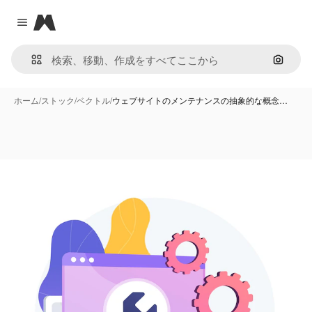
Magnific
Close menu
画像で
ホーム
/
ストック
/
ベクトル
/
ウェブサイトのメンテナンスの抽象的な概念…