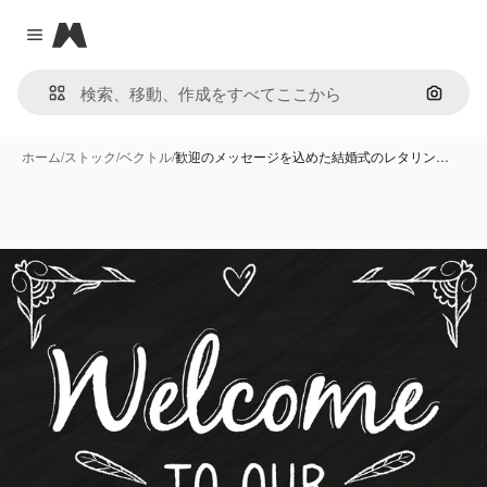
Magnific
Close menu
画像で
ホーム
/
ストック
/
ベクトル
/
歓迎のメッセージを込めた結婚式のレタリン…