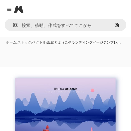
Magnific
Close menu
画像で
ホーム
/
ストック
/
ベクトル
/
風景とようこそランディングページテンプレ…