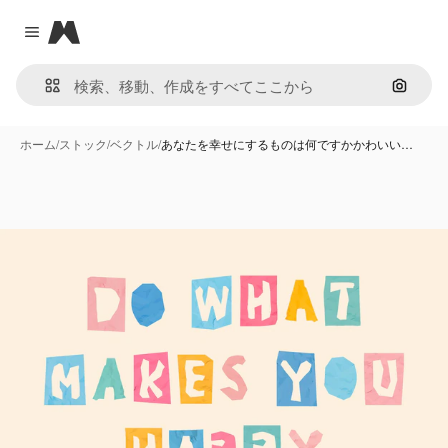
Magnific
Close menu
画像で
ホーム
/
ストック
/
ベクトル
/
あなたを幸せにするものは何ですかかわいい…