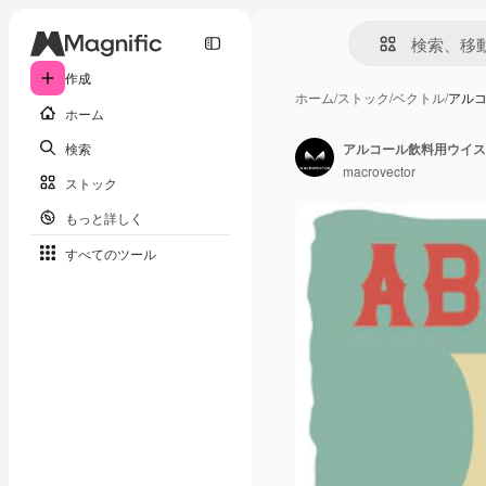
作成
ホーム
/
ストック
/
ベクトル
/
アル
ホーム
検索
アルコール飲料用ウイス
macrovector
ストック
もっと詳しく
すべてのツール