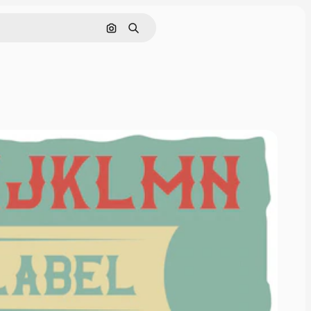
画像で検索
検索