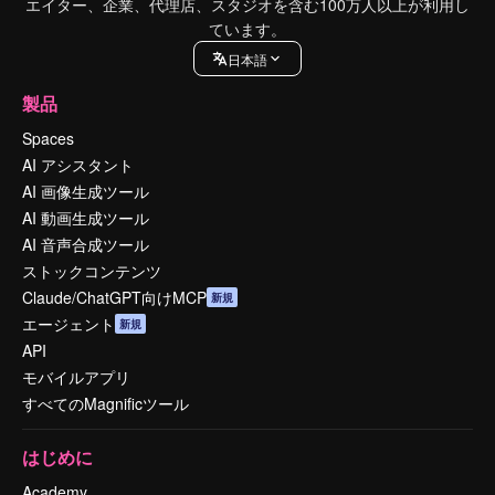
エイター、企業、代理店、スタジオを含む100万人以上が利用し
ています。
日本語
製品
Spaces
AI アシスタント
AI 画像生成ツール
AI 動画生成ツール
AI 音声合成ツール
ストックコンテンツ
Claude/ChatGPT向けMCP
新規
エージェント
新規
API
モバイルアプリ
すべてのMagnificツール
はじめに
Academy