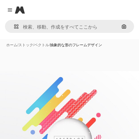
Magnific
Close menu
画像で
ホーム
/
ストック
/
ベクトル
/
抽象的な形のフレームデザイン