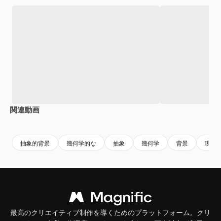
関連動画
Premium
Premium
AIによって生成されました。
Premium
Premium
AIによっ
抽象的背景
幾何学的な
抽象
幾何学
背景
現代
最高のクリエイティブ制作を導くためのプラットフォーム。クリ