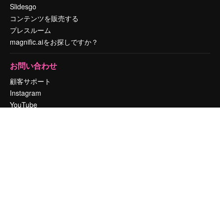
Slidesgo
コンテンツを販売する
プレスルーム
magnific.aiをお探しですか？
お問い合わせ
顧客サポート
Instagram
YouTube
LinkedIn
TikTok
Discord
X
Reddit
Copyright © 2010-
2026
Freepik Company S.L.U.
無断複写・転載を禁じま
す
.