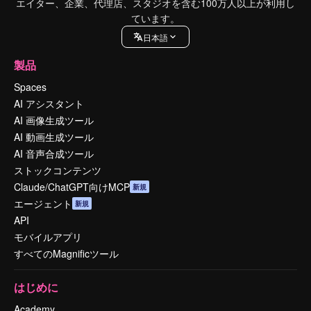
エイター、企業、代理店、スタジオを含む100万人以上が利用し
ています。
日本語
製品
Spaces
AI アシスタント
AI 画像生成ツール
AI 動画生成ツール
AI 音声合成ツール
ストックコンテンツ
Claude/ChatGPT向けMCP
新規
エージェント
新規
API
モバイルアプリ
すべてのMagnificツール
はじめに
Academy