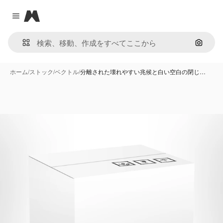
Magnific
Close menu
画像で
ホーム
/
ストック
/
ベクトル
/
分離された壊れやすい兆候と白い空白の閉じ…