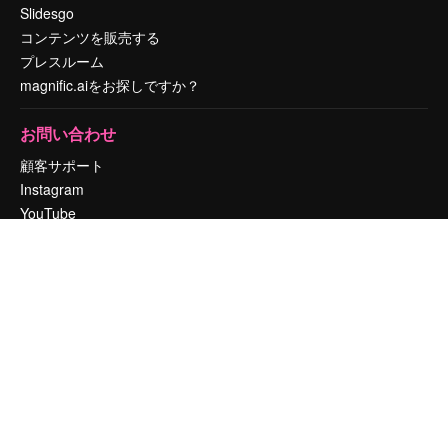
Slidesgo
コンテンツを販売する
プレスルーム
magnific.aiをお探しですか？
お問い合わせ
顧客サポート
Instagram
YouTube
LinkedIn
TikTok
Discord
X
Reddit
Copyright © 2010-
2026
Freepik Company S.L.U.
無断複写・転載を禁じま
す
.