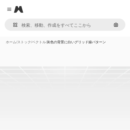
Magnific
Close menu
画像で
ホーム
/
ストック
/
ベクトル
/
灰色の背景に白いグリッド線パターン