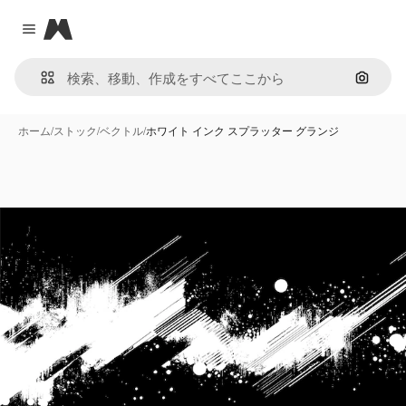
Magnific
Close menu
画像で
ホーム
/
ストック
/
ベクトル
/
ホワイト インク スプラッター グランジ