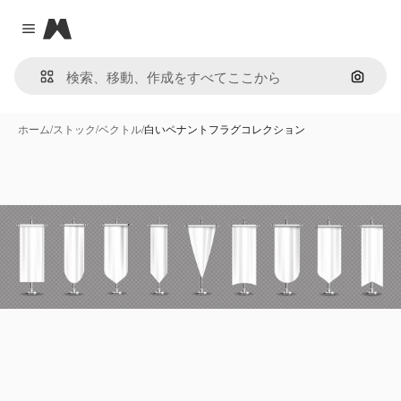
Magnific
Close menu
画像で
ホーム
/
ストック
/
ベクトル
/
白いペナントフラグコレクション