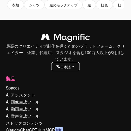
衣類
シャツ
服のモックアップ
服
虹色
虹
最高のクリエイティブ制作を導くためのプラットフォーム。クリ
エイター、企業、代理店、スタジオを含む100万人以上が利用し
ています。
日本語
製品
Spaces
AI アシスタント
AI 画像生成ツール
AI 動画生成ツール
AI 音声合成ツール
ストックコンテンツ
Claude/ChatGPT向けMCP
新規