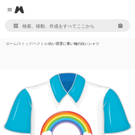
Magnific
Close menu
画像で
ホーム
/
ストック
/
ベクトル
/
白い背景に青い袖の白いシャツ