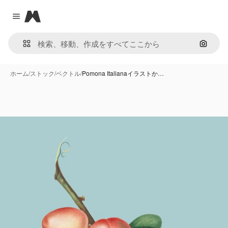
Magnific
Close menu
画像で
ホーム
/
ストック
/
ベクトル
/
Pomona Italianaイラストか…