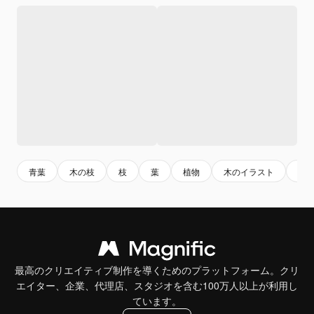
青葉
木の枝
枝
葉
植物
木のイラスト
自
最高のクリエイティブ制作を導くためのプラットフォーム。クリ
エイター、企業、代理店、スタジオを含む100万人以上が利用し
ています。