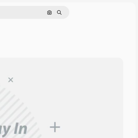
画像で検索
検索