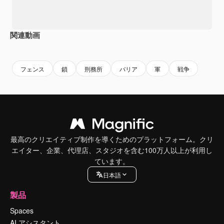
関連動画
Premium
Premium
Premium
Premium
フェンス
鎖
刑務所
バリア
軍
戦争
最高のクリエイティブ制作を導くためのプラットフォーム。クリ
エイター、企業、代理店、スタジオを含む100万人以上が利用し
ています。
日本語
製品
Spaces
AI アシスタント