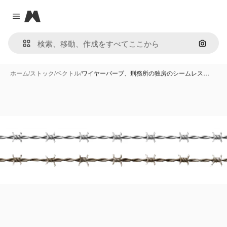
Magnific
Close menu
画像で
ホーム
/
ストック
/
ベクトル
/
ワイヤーバーブ、刑務所の独房のシームレス…