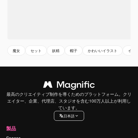
魔女
セット
妖精
帽子
かわいいイラスト
イラ
最高のクリエイティブ制作を導くためのプラットフォーム。クリ
エイター、企業、代理店、スタジオを含む100万人以上が利用し
ています。
日本語
製品
Spaces