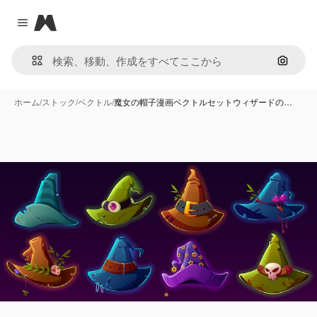
Magnific
Close menu
画像で
ホーム
/
ストック
/
ベクトル
/
魔女の帽子漫画ベクトルセットウィザードの…