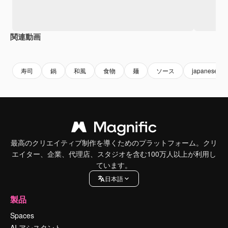
関連動画
Premium
Premium
AIによって生成されました。
Premium
Premium
寿司
鍋
和風
食物
麺
ソース
japanese
最高のクリエイティブ制作を導くためのプラットフォーム。クリ
エイター、企業、代理店、スタジオを含む100万人以上が利用し
ています。
日本語
製品
Spaces
AI アシスタント