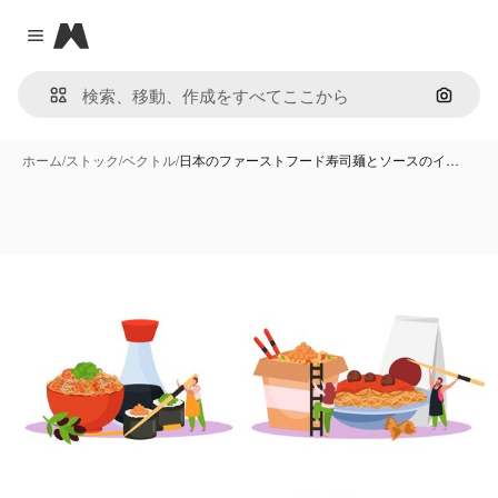
Magnific
Close menu
画像で
ホーム
/
ストック
/
ベクトル
/
日本のファーストフード寿司麺とソースのイ…