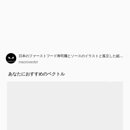
日本のファーストフード寿司麺とソースのイラストと孤立した組成物のWokボックスフラット4x1セット
macrovector
あなたにおすすめのベクトル