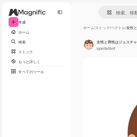
作成
ホーム
/
ストック
/
ベクトル
/
女性
ホーム
検索
女性と男性はジェスチャ
syarifahbrit
ストック
もっと詳しく
すべてのツール