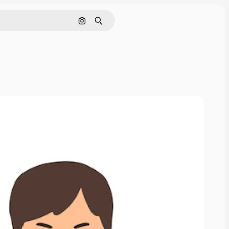
画像で検索
検索