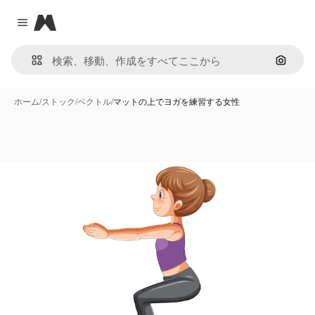
Magnific
Close menu
画像で
ホーム
/
ストック
/
ベクトル
/
マットの上でヨガを練習する女性