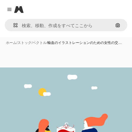
Magnific
Close menu
画像で
ホーム
/
ストック
/
ベクトル
/
輸血のイラストレーションのための女性の交…