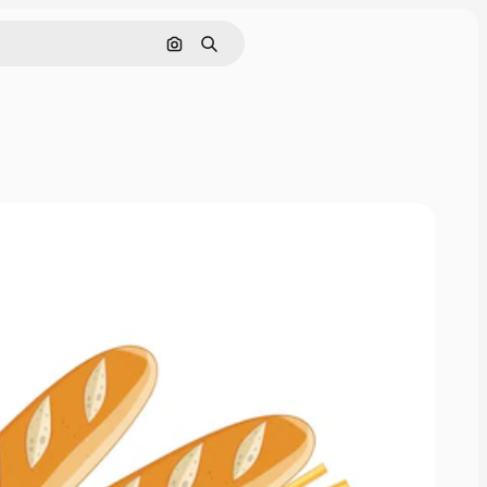
画像で検索
検索