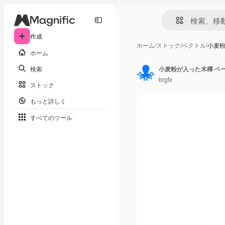
作成
ホーム
/
ストック
/
ベクトル
/
小麦粉
ホーム
検索
小麦粉が入った木樽 ベー
brgfx
ストック
もっと詳しく
すべてのツール