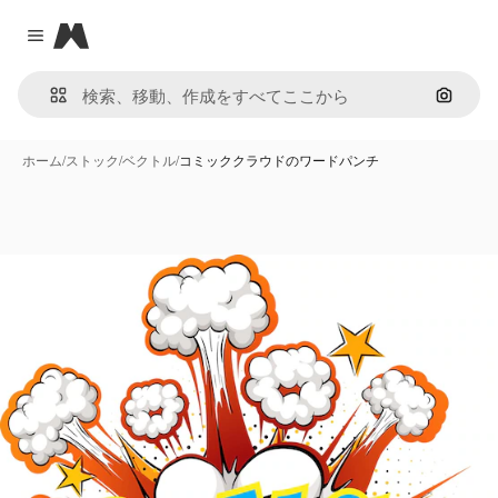
Magnific
Close menu
画像で
ホーム
/
ストック
/
ベクトル
/
コミッククラウドのワードパンチ