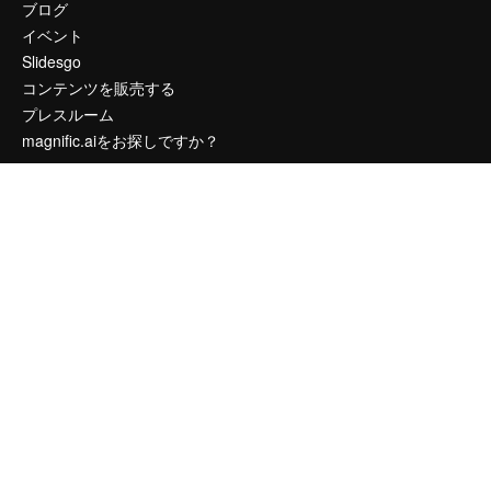
ブログ
イベント
Slidesgo
コンテンツを販売する
プレスルーム
magnific.aiをお探しですか？
お問い合わせ
顧客サポート
Instagram
YouTube
LinkedIn
TikTok
Discord
X
Reddit