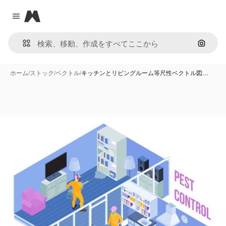
Magnific
Close menu
画像で
ホーム
/
ストック
/
ベクトル
/
キッチンとリビングルーム等尺性ベクトル図…