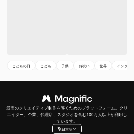
こどもの日
こども
子供
お祝い
世界
インター
最高のクリエイティブ制作を導くためのプラットフォーム。クリ
エイター、企業、代理店、スタジオを含む100万人以上が利用し
ています。
日本語