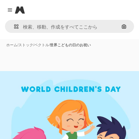
Magnific
Close menu
画像で
ホーム
/
ストック
/
ベクトル
/
世界こどもの日のお祝い