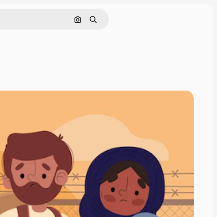
画像で検索
検索