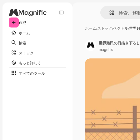
作成
ホーム
/
ストック
/
ベクトル
/
世界
ホーム
検索
世界難民の日描き下ろし
magnific
ストック
もっと詳しく
すべてのツール