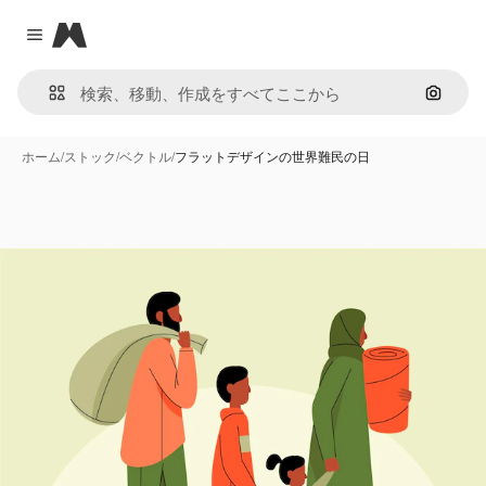
Magnific
Close menu
画像で
ホーム
/
ストック
/
ベクトル
/
フラットデザインの世界難民の日