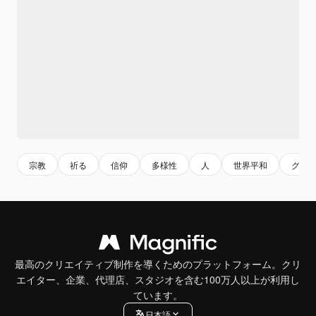
宗教
祈る
信仰
多様性
人
世界平和
グル
最高のクリエイティブ制作を導くためのプラットフォーム。クリ
エイター、企業、代理店、スタジオを含む100万人以上が利用し
ています。
日本語