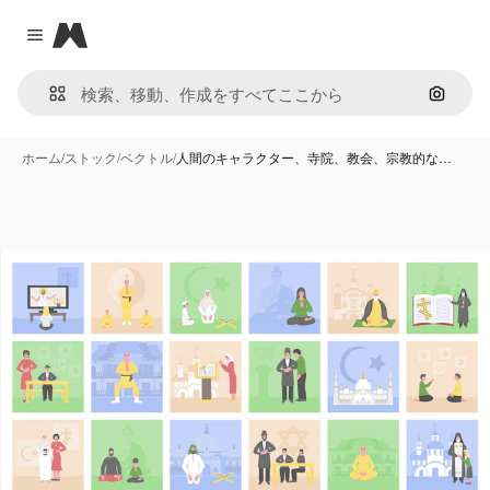
Magnific
Close menu
画像で
ホーム
/
ストック
/
ベクトル
/
人間のキャラクター、寺院、教会、宗教的な…