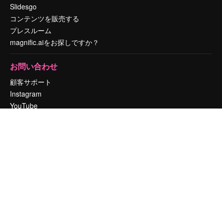
Slidesgo
コンテンツを販売する
プレスルーム
magnific.aiをお探しですか？
お問い合わせ
顧客サポート
Instagram
YouTube
LinkedIn
TikTok
Discord
X
Reddit
Copyright © 2010-
2026
Freepik Company S.L.U.
無断複写・転載を禁じま
す
.