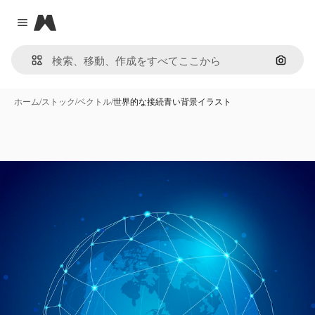
Magnific
Close menu
画像で
ホーム
/
ストック
/
ベクトル
/
世界的な接続青い背景イラスト