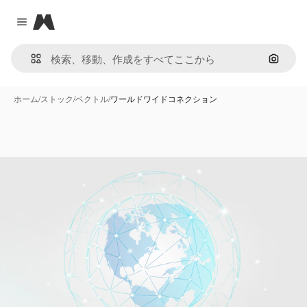
Magnific
Close menu
画像で
ホーム
/
ストック
/
ベクトル
/
ワールドワイドコネクション