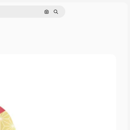
画像で検索
検索