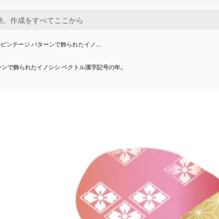
ビンテージ パターンで飾られたイノ…
ーンで飾られたイノシシ ベクトル漢字記号の年。