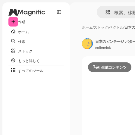
作成
ホーム
/
ストック
/
ベクトル
/
日本の
ホーム
検索
日本のビンテージ パタ
callmetak
ストック
もっと詳しく
AI 生成コンテンツ
すべてのツール