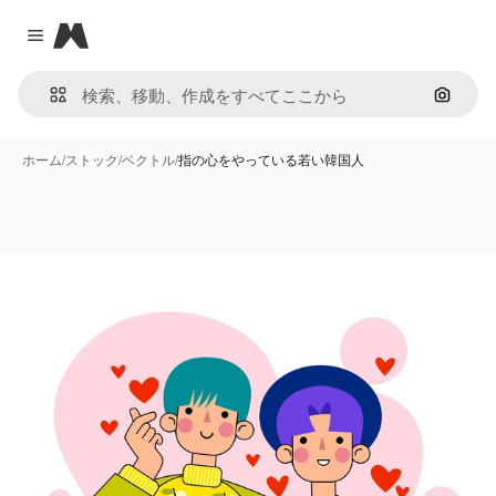
Magnific
Close menu
画像で
ホーム
/
ストック
/
ベクトル
/
指の心をやっている若い韓国人