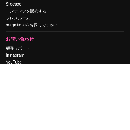
Slidesgo
コンテンツを販売する
プレスルーム
magnific.aiをお探しですか？
お問い合わせ
顧客サポート
Instagram
YouTube
LinkedIn
TikTok
Discord
X
Reddit
Copyright © 2010-
2026
Freepik Company S.L.U.
無断複写・転載を禁じま
す
.