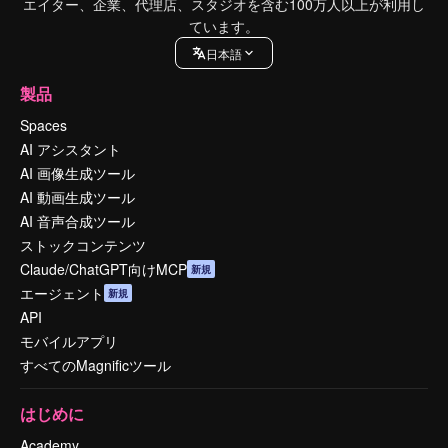
エイター、企業、代理店、スタジオを含む100万人以上が利用し
ています。
日本語
製品
Spaces
AI アシスタント
AI 画像生成ツール
AI 動画生成ツール
AI 音声合成ツール
ストックコンテンツ
Claude/ChatGPT向けMCP
新規
エージェント
新規
API
モバイルアプリ
すべてのMagnificツール
はじめに
Academy