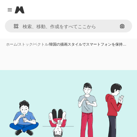
Magnific
Close menu
画像で
ホーム
/
ストック
/
ベクトル
/
韓国の描画スタイルでスマートフォンを保持…