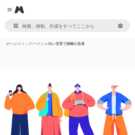
Magnific
Close menu
画像で
ホーム
/
ストック
/
ベクトル
/
白い背景で隔離の若者