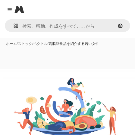
Magnific
Close menu
画像で
ホーム
/
ストック
/
ベクトル
/
高脂肪食品を紹介する若い女性