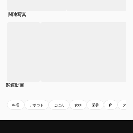
関連写真
関連動画
Premium
Premium
Premium
Premium
料理
アボカド
ごはん
食物
栄養
卵
タン