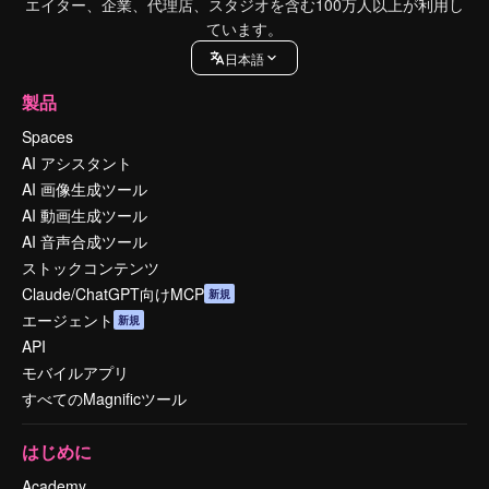
エイター、企業、代理店、スタジオを含む100万人以上が利用し
ています。
日本語
製品
Spaces
AI アシスタント
AI 画像生成ツール
AI 動画生成ツール
AI 音声合成ツール
ストックコンテンツ
Claude/ChatGPT向けMCP
新規
エージェント
新規
API
モバイルアプリ
すべてのMagnificツール
はじめに
Academy