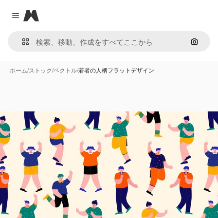
Magnific
Close menu
画像で
ホーム
/
ストック
/
ベクトル
/
若者の人柄フラットデザイン