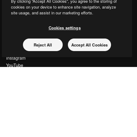
By clicking “Accept All Cookies”, you agree to the storing of
Slidesgo
cookies on your device to enhance site navigation, analyze
コンテンツを販売する
site usage, and assist in our marketing efforts.
プレスルーム
magnific.aiをお探しですか？
Cookies settings
お問い合わせ
Reject All
Accept All Cookies
顧客サポート
Instagram
YouTube
LinkedIn
TikTok
Discord
X
Reddit
Copyright © 2010-
2026
Freepik Company S.L.U.
無断複写・転載を禁じま
す
.