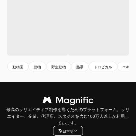
動物園
動物
野生動物
熱帯
トロピカル
エキゾ
最高のクリエイティブ制作を導くためのプラットフォーム。クリ
エイター、企業、代理店、スタジオを含む100万人以上が利用し
ています。
日本語