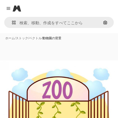
Magnific
Close menu
画像で
ホーム
/
ストック
/
ベクトル
/
動物園の背景