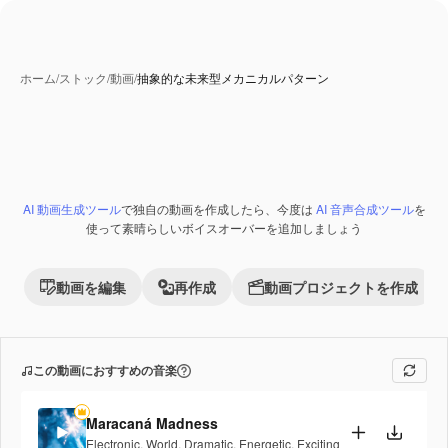
ホーム
/
ストック
/
動画
/
抽象的な未来型メカニカルパターン
AI 動画生成ツール
で独自の動画を作成したら、今度は
AI 音声合成ツール
を
使って素晴らしいボイスオーバーを追加しましょう
動画を編集
再作成
動画プロジェクトを作成
この動画におすすめの音楽
Maracaná Madness
Electronic
,
World
,
Dramatic
,
Energetic
,
Exciting