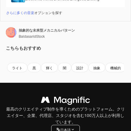
さらに多くの音楽
オプションを探す
抽象的な未来型メカニカルパターン
BaldasaridStock
こちらもおすすめ
Premium
Premium
Premium
Premium
ライト
黒
輝く
闇
設計
抽象
機械的
最高のクリエイティブ制作を導くためのプラットフォーム。クリ
エイター、企業、代理店、スタジオを含む100万人以上が利用し
ています。
日本語