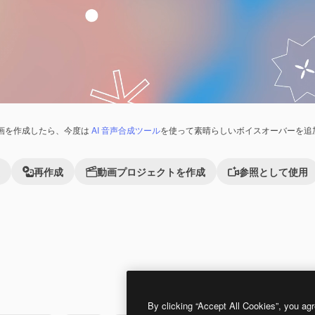
画を作成したら、今度は
AI 音声合成ツール
を使って素晴らしいボイスオーバーを追
再作成
動画プロジェクトを作成
参照として使用
By clicking “Accept All Cookies”, you agr