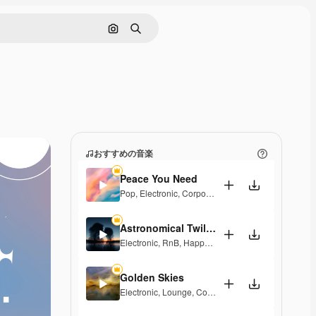
画像で検索
検索
おすすめの音楽
Peace You Need
Pop
,
Electronic
,
Corporate
,
Groovy
,
Laid Back
Astronomical Twilight
Electronic
,
RnB
,
Happy
,
Groovy
,
Laid Back
,
Soulful
Golden Skies
Electronic
,
Lounge
,
Corporate
,
Groovy
,
Laid Back
,