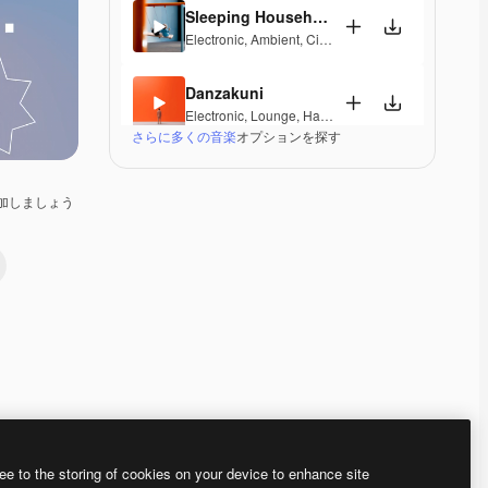
Sleeping Household
Electronic
,
Ambient
,
Cinematic
,
Dramatic
,
Laid Bac
Danzakuni
Electronic
,
Lounge
,
Happy
,
Groovy
,
Laid Back
さらに多くの音楽
オプションを探す
Third Floor
Jazz
,
Electronic
,
Lounge
,
Groovy
,
Laid Back
,
Soulfu
加しましょう
Breaking Me
Pop
,
Electronic
,
Groovy
,
Laid Back
,
Upbeat
Ozone
Electronic
,
Ambient
,
Corporate
,
Laid Back
,
Peacefu
Get Out
Pop
,
Electronic
,
Funk
,
Groovy
,
Laid Back
,
Upbeat
ee to the storing of cookies on your device to enhance site