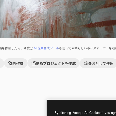
画を作成したら、今度は
AI 音声合成ツール
を使って素晴らしいボイスオーバーを追
再作成
動画プロジェクトを作成
参照として使用
By clicking “Accept All Cookies”, you agr