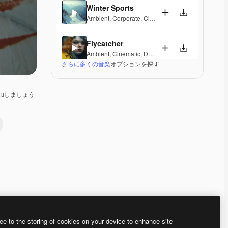
Winter Sports
Ambient
,
Corporate
,
Cinematic
,
Peaceful
,
Hopeful
,
Flycatcher
Ambient
,
Cinematic
,
Dramatic
,
Peaceful
さらに多くの音楽
オプションを探す
Vostoc
Ambient
,
Cinematic
,
Dramatic
,
Laid Back
,
Peaceful
加しましょう
Mirage Lounge
Lounge
,
Ambient
,
Laid Back
,
Peaceful
Valleys And Peaks
Ambient
,
Peaceful
,
Hopeful
,
Melancholic
,
Elegant
Radiant Peace
Electronic
,
Ambient
,
Happy
,
Peaceful
ee to the storing of cookies on your device to enhance site