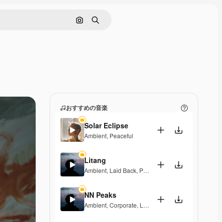
画像で検索
検索
おすすめの音楽
Solar Eclipse
Ambient
,
Peaceful
Litang
Ambient
,
Laid Back
,
Peaceful
,
Hopeful
NN Peaks
Ambient
,
Corporate
,
Laid Back
,
Peaceful
,
Hopeful