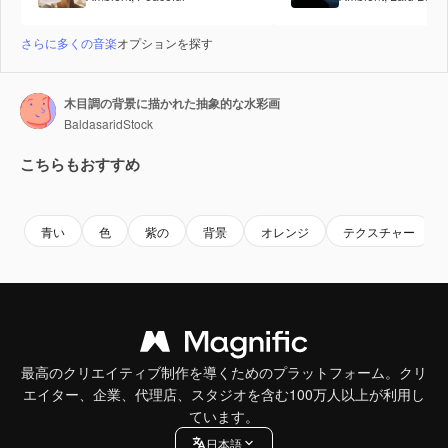
さらに多くの音楽
オプションを探す
木目調の背景に描かれた抽象的な水彩画
BaldasaridStock
こちらもおすすめ
Premium
Premium
Premium
Premium
青い
色
紫の
背景
オレンジ
テクスチャー
最高のクリエイティブ制作を導くためのプラットフォーム。クリ
エイター、企業、代理店、スタジオを含む100万人以上が利用し
ています。
日本語