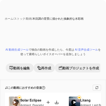
ホーム
/
ストック
/
動画
/
木目調の背景に描かれた抽象的な水彩画
AI 動画生成ツール
で独自の動画を作成したら、今度は
AI 音声合成ツール
を
使って素晴らしいボイスオーバーを追加しましょう
動画を編集
再作成
動画プロジェクトを作成
この動画におすすめの音楽
Solar Eclipse
Litang
Ambient
,
Peaceful
Ambient
,
Laid Back