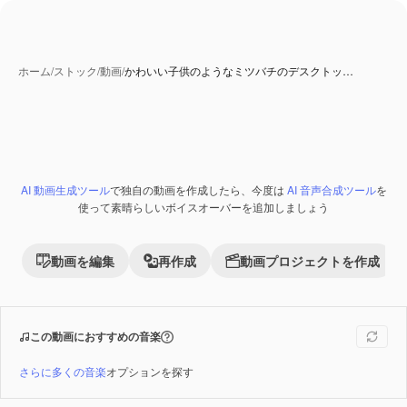
ホーム
/
ストック
/
動画
/
かわいい子供のようなミツバチのデスクトッ…
AI 動画生成ツール
で独自の動画を作成したら、今度は
AI 音声合成ツール
を
使って素晴らしいボイスオーバーを追加しましょう
動画を編集
再作成
動画プロジェクトを作成
この動画におすすめの音楽
さらに多くの音楽
オプションを探す