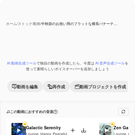
ホーム
/
ストック
/
動画
/
中秋節のお祝い用のフラットな横長バナーテ…
AI 動画生成ツール
で独自の動画を作成したら、今度は
AI 音声合成ツール
を
使って素晴らしいボイスオーバーを追加しましょう
動画を編集
再作成
動画プロジェクトを作成
この動画におすすめの音楽
Galactic Serenity
Zen Gard
Lounge
,
Happy
,
Peaceful
Lounge
,
Cor