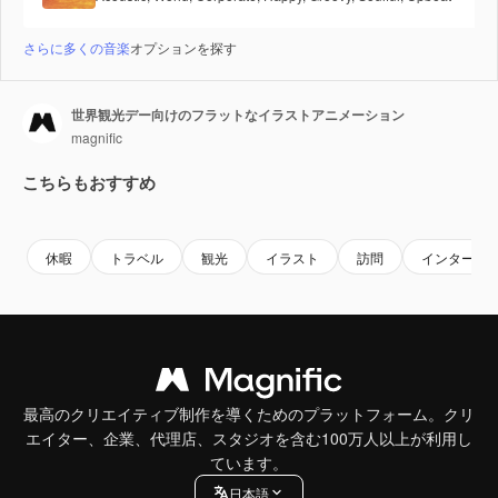
さらに多くの音楽
オプションを探す
世界観光デー向けのフラットなイラストアニメーション
magnific
こちらもおすすめ
休暇
トラベル
観光
イラスト
訪問
インターナ
最高のクリエイティブ制作を導くためのプラットフォーム。クリ
エイター、企業、代理店、スタジオを含む100万人以上が利用し
ています。
日本語