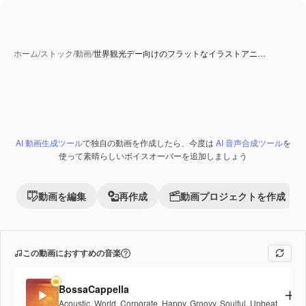
ホーム
/
ストック
/
動画
/
世界観光デー向けのフラットなイラストアニ…
AI 動画生成ツール
で独自の動画を作成したら、今度は
AI 音声合成ツール
を
使って素晴らしいボイスオーバーを追加しましょう
動画を編集
再作成
動画プロジェクトを作成
この動画におすすめの音楽
BossaCappella
Acoustic
,
World
,
Corporate
,
Happy
,
Groovy
,
Soulful
,
Upbeat