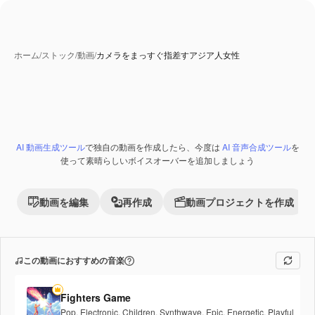
ホーム
/
ストック
/
動画
/
カメラをまっすぐ指差すアジア人女性
AI 動画生成ツール
で独自の動画を作成したら、今度は
AI 音声合成ツール
を
使って素晴らしいボイスオーバーを追加しましょう
動画を編集
再作成
動画プロジェクトを作成
この動画におすすめの音楽
Fighters Game
Pop
,
Electronic
,
Children
,
Synthwave
,
Epic
,
Energetic
,
Playful