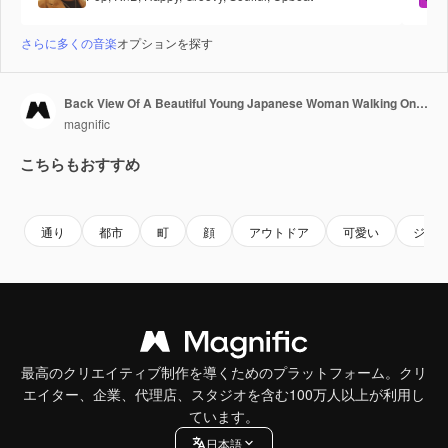
さらに多くの音楽
オプションを探す
Back View Of A Beautiful Young Japanese Woman Walking On The Street, Turning Face And Smiling At Camera While Making Gesture Of Invitation
magnific
こちらもおすすめ
Premium
Premium
Premium
Premium
通り
都市
町
顔
アウトドア
可愛い
ジェ
最高のクリエイティブ制作を導くためのプラットフォーム。クリ
エイター、企業、代理店、スタジオを含む100万人以上が利用し
ています。
日本語