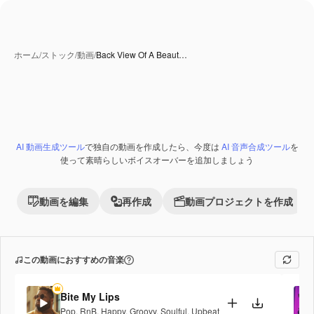
ホーム
/
ストック
/
動画
/
Back View Of A Beaut…
AI 動画生成ツール
で独自の動画を作成したら、今度は
AI 音声合成ツール
を
使って素晴らしいボイスオーバーを追加しましょう
動画を編集
再作成
動画プロジェクトを作成
この動画におすすめの音楽
Bite My Lips
Pop
,
RnB
,
Happy
,
Groovy
,
Soulful
,
Upbeat