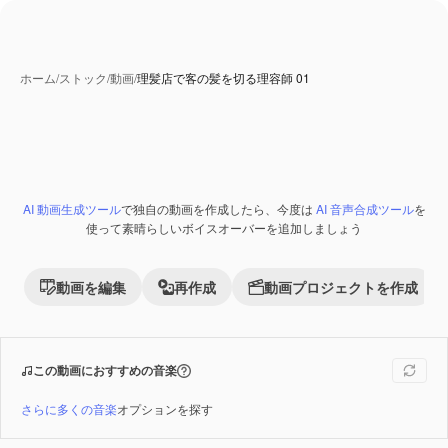
ホーム
/
ストック
/
動画
/
理髪店で客の髪を切る理容師 01
AI 動画生成ツール
で独自の動画を作成したら、今度は
AI 音声合成ツール
を
使って素晴らしいボイスオーバーを追加しましょう
動画を編集
再作成
動画プロジェクトを作成
この動画におすすめの音楽
さらに多くの音楽
オプションを探す