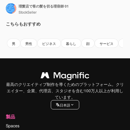
理髪店で客の髪を切る理容師 01
StockSeller
こちらもおすすめ
Premium
Premium
Premium
Premium
男
男性
ビジネス
暮らし
顔
サービス
ス
最高のクリエイティブ制作を導くためのプラットフォーム。クリ
エイター、企業、代理店、スタジオを含む100万人以上が利用し
ています。
日本語
製品
Spaces