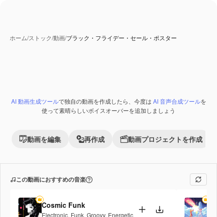
ホーム
/
ストック
/
動画
/
ブラック・フライデー・セール・ポスター
AI 動画生成ツール
で独自の動画を作成したら、今度は
AI 音声合成ツール
を
使って素晴らしいボイスオーバーを追加しましょう
動画を編集
再作成
動画プロジェクトを作成
この動画におすすめの音楽
Cosmic Funk
Fi
Electronic
,
Funk
,
Groovy
,
Energetic
Po